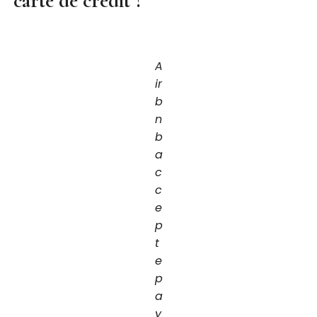
carte de crédit ?
A
ir
b
n
b
a
c
c
e
p
t
e
p
a
y