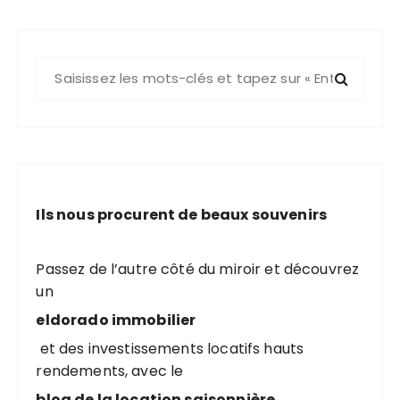
R
e
c
h
e
r
c
Ils nous procurent de beaux souvenirs
h
e
p
Passez de l’autre côté du miroir et découvrez
o
un
u
eldorado immobilier
r
et des investissements locatifs hauts
rendements, avec le
:
blog de la location saisonnière