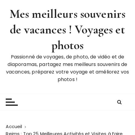
P
Mes meilleurs souvenirs
a
s
de vacances ! Voyages et
s
e
r
photos
a
u
Passionné de voyages, de photo, de vidéo et de
c
diaporamas, partagez mes meilleurs souvenirs de
o
vacances, préparez votre voyage et améliorez vos
n
photos !
t
e
n
u
Accueil
Reims : Top 25 Meilleures Activités et Visites à Faire