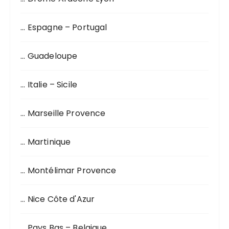
u
r
… Espagne – Portugal
:
… Guadeloupe
… Italie – Sicile
… Marseille Provence
… Martinique
… Montélimar Provence
… Nice Côte d'Azur
… Pays Bas – Belgique