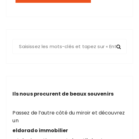
R
e
c
h
e
r
c
Ils nous procurent de beaux souvenirs
h
e
p
Passez de l’autre côté du miroir et découvrez
o
un
u
eldorado immobilier
r