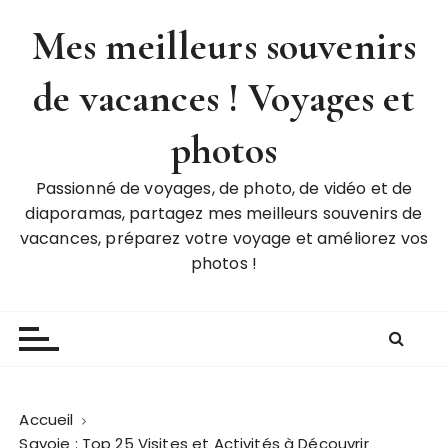
P
Mes meilleurs souvenirs
a
s
de vacances ! Voyages et
s
e
r
photos
a
u
Passionné de voyages, de photo, de vidéo et de
c
diaporamas, partagez mes meilleurs souvenirs de
o
vacances, préparez votre voyage et améliorez vos
n
photos !
t
e
n
u
Accueil
Savoie : Top 25 Visites et Activités à Découvrir