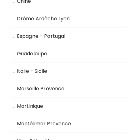
… Chine
e
p
o
… Drôme Ardèche Lyon
u
r
… Espagne – Portugal
:
… Guadeloupe
… Italie – Sicile
… Marseille Provence
… Martinique
… Montélimar Provence