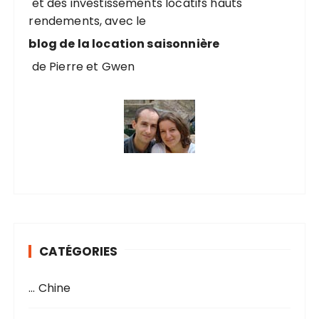
et des investissements locatifs hauts
rendements, avec le
:
blog de la location saisonnière
de Pierre et Gwen
CATÉGORIES
… Chine