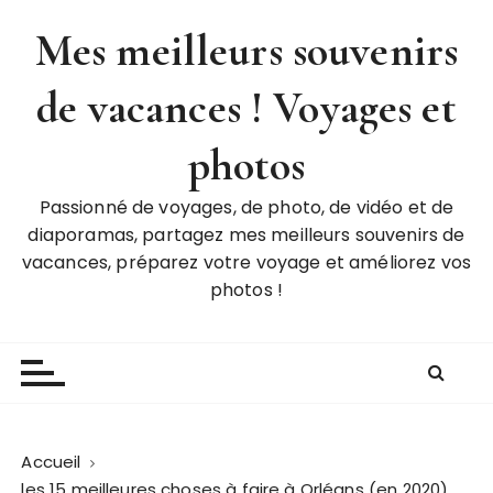
P
Mes meilleurs souvenirs
a
s
de vacances ! Voyages et
s
e
r
photos
a
u
Passionné de voyages, de photo, de vidéo et de
c
diaporamas, partagez mes meilleurs souvenirs de
o
vacances, préparez votre voyage et améliorez vos
n
photos !
t
e
n
u
Accueil
les 15 meilleures choses à faire à Orléans (en 2020)