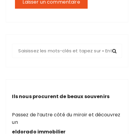
R
e
c
h
e
r
c
Ils nous procurent de beaux souvenirs
h
e
p
Passez de l’autre côté du miroir et découvrez
o
un
u
eldorado immobilier