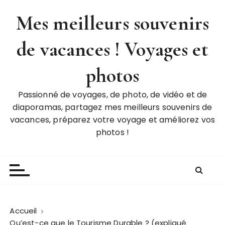
P
Mes meilleurs souvenirs
a
s
de vacances ! Voyages et
s
e
r
photos
a
u
Passionné de voyages, de photo, de vidéo et de
c
diaporamas, partagez mes meilleurs souvenirs de
o
vacances, préparez votre voyage et améliorez vos
n
photos !
t
e
n
u
Accueil
Qu’est-ce que le Tourisme Durable ? (expliqué