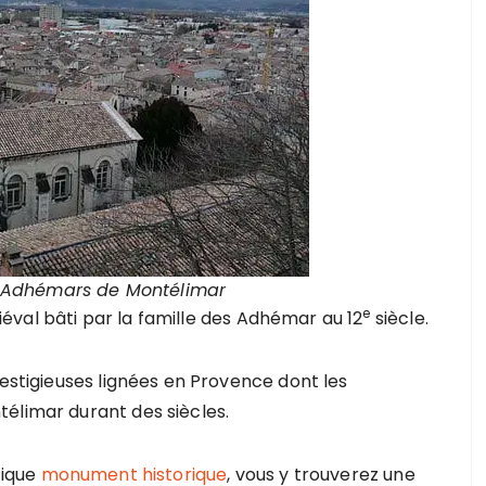
 Adhémars de Montélimar
e
val bâti par la famille des Adhémar au 12
siècle.
restigieuses lignées en Provence dont les
élimar durant des siècles.
fique
monument historique
, vous y trouverez une