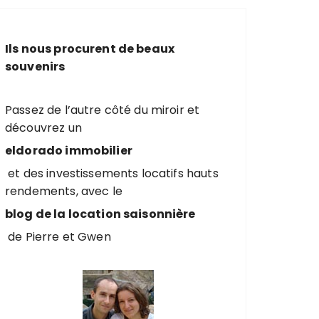
e
r
c
Ils nous procurent de beaux
h
souvenirs
e
p
o
Passez de l’autre côté du miroir et
u
découvrez un
r
eldorado immobilier
et des investissements locatifs hauts
:
rendements, avec le
blog de la location saisonnière
de Pierre et Gwen