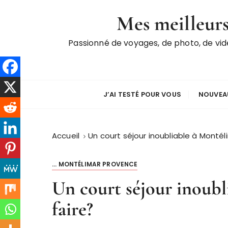
P
Mes meilleurs
a
s
Passionné de voyages, de photo, de vi
s
e
r
a
u
J’AI TESTÉ POUR VOUS
NOUVEAU
c
o
n
Accueil
Un court séjour inoubliable à Montél
t
e
... MONTÉLIMAR PROVENCE
n
Un court séjour inoubl
u
faire?