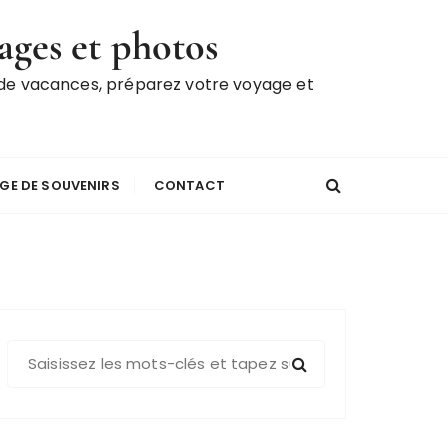
ages et photos
 de vacances, préparez votre voyage et
GE DE SOUVENIRS
CONTACT
R
e
c
h