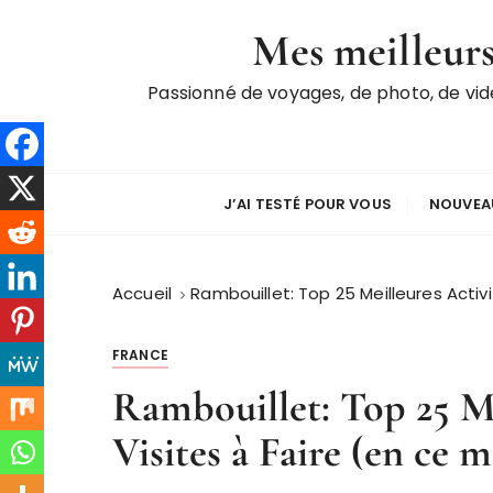
P
Mes meilleurs
a
s
Passionné de voyages, de photo, de vi
s
e
r
a
u
J’AI TESTÉ POUR VOUS
NOUVEAU
c
o
n
Accueil
Rambouillet: Top 25 Meilleures Activ
t
e
FRANCE
n
Rambouillet: Top 25 Me
u
Visites à Faire (en ce