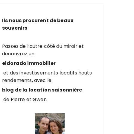
e
r
c
Ils nous procurent de beaux
h
souvenirs
e
p
o
Passez de l’autre côté du miroir et
u
découvrez un
r
eldorado immobilier
et des investissements locatifs hauts
:
rendements, avec le
blog de la location saisonnière
de Pierre et Gwen