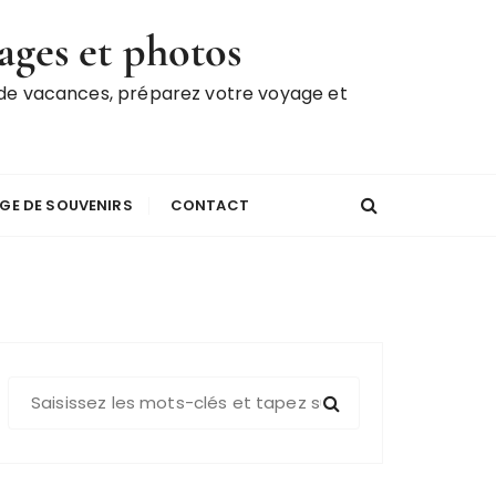
ages et photos
 de vacances, préparez votre voyage et
GE DE SOUVENIRS
CONTACT
R
e
c
h